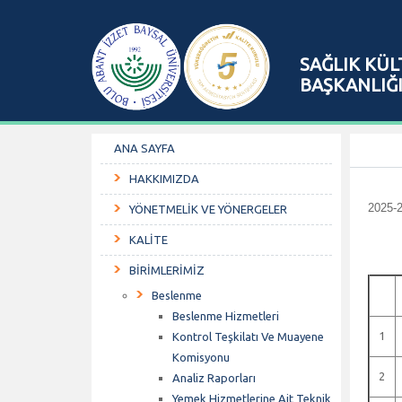
SAĞLIK KÜL
BAŞKANLIĞ
ANA SAYFA
HAKKIMIZDA
2025-2
YÖNETMELİK VE YÖNERGELER
KALİTE
BİRİMLERİMİZ
Beslenme
Beslenme Hizmetleri
1
Kontrol Teşkilatı Ve Muayene
Komisyonu
2
Analiz Raporları
Yemek Hizmetlerine Ait Teknik