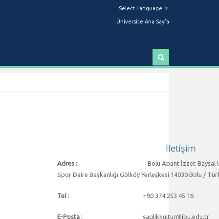
Select Language
▼
Üniversite Ana Sayfa
A
r
a
İletişim
Adres :
Bolu Abant İzzet Baysal 
Spor Daire Başkanlığı Gölköy Yerleşkesi 14030 Bolu / Tür
Tel :
+90 374
253 45 16
E-Posta :
saglikkultur@ibu.edu.tr