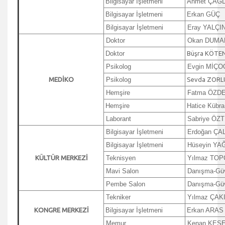
Bilgisayar İşletmeni
Ahmet ÇAĞ
Bilgisayar İşletmeni
Erkan GÜÇ
Bilgisayar İşletmeni
Eray YALÇI
Doktor
Okan DUMA
Doktor
Büşra KÖTE
Psikolog
Evgin MİÇO
MEDİKO
Psikolog
Sevda ZORL
Hemşire
Fatma ÖZD
Hemşire
Hatice Kübr
Laborant
Sabriye ÖZ
Bilgisayar İşletmeni
Erdoğan ÇAL
Bilgisayar İşletmeni
Hüseyin YA
KÜLTÜR
MERKEZİ
Teknisyen
Yılmaz TOP
Mavi Salon
Danışma-Güv
Pembe Salon
Danışma-Güv
Tekniker
Yılmaz ÇAK
KONGRE
MERKEZİ
Bilgisayar İşletmeni
Erkan ARAS
Memur
Kenan KES