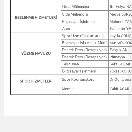
Gıda Mühendisi
Itır Fulya 
Gıda Mühendisi
Merve
GÜRS
BESLENME HİZMETLERİ
Bilgisayar İşletmeni
Mehmet YA
Aşçı
Fahrettin Y
Spor Uzm.(Cankurtaran)
İlayda ORUÇ
Bilgisayar İşl.(Mesul Müd.)
Mustafa KÖ
Destek Pers.(Resepsiyon)
Selçuk AK
YÜZME HAVUZU
Destek Pers.(Resepsiyon)
Rümeysa TO
Teknisyen
Sefa SOLAK
Bilgisayar İşletmeni
Yüksel KÖKC
Spor Koordinatörü
Dr.Öğr.Üyesi
SPOR HİZMETLERİ
Memur
Cahit ACAR