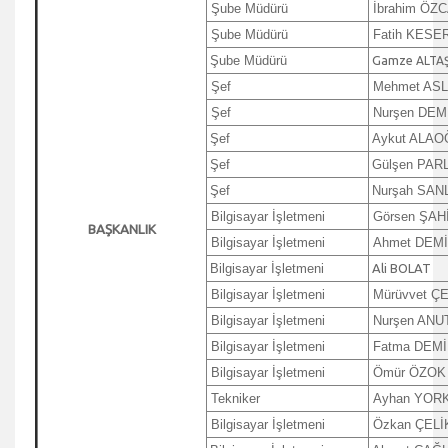
Şube Müdürü
İbrahim ÖZ
Şube Müdürü
Fatih KESE
Şube Müdürü
Gamze
ALTA
Şef
Mehmet AS
Şef
Nurşen DEM
Şef
Aykut ALAO
Şef
Gülşen PAR
Şef
Nurşah SAN
Bilgisayar İşletmeni
Görsen ŞAH
BAŞKANLIK
Bilgisayar İşletmeni
Ahmet DEM
Bilgisayar İşletmeni
Ali BOLAT
Bilgisayar İşletmeni
Mürüvvet Ç
Bilgisayar İşletmeni
Nurşen ANU
Bilgisayar İşletmeni
Fatma DEMİ
Bilgisayar İşletmeni
Ömür ÖZOK
Tekniker
Ayhan YOR
Bilgisayar İşletmeni
Özkan ÇELİ