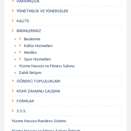
HAKKIMIZDA
YÖNETMELİK VE YÖNERGELER
KALİTE
BİRİMLERİMİZ
Beslenme
Kültür Hizmetleri
Mediko
Spor Hizmetleri
Yüzme Havuzu ve Fitness Salonu
Dahili İletişim
ÖĞRENCİ TOPLULUKLARI
KISMİ ZAMANLI ÇALIŞMA
FORMLAR
S.S.S.
Yüzme Havuzu Randevu Sistemi
Yüzme Havuzu ve Fitness Salonu İletişim