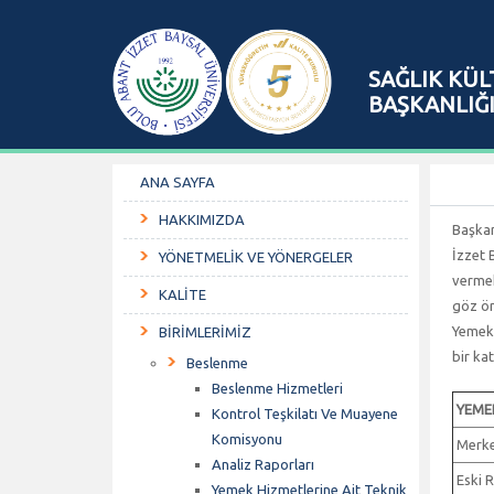
SAĞLIK KÜL
BAŞKANLIĞ
ANA SAYFA
HAKKIMIZDA
Başkan
İzzet 
YÖNETMELİK VE YÖNERGELER
vermek
KALİTE
göz ön
Yemekl
BİRİMLERİMİZ
bir ka
Beslenme
Beslenme Hizmetleri
YEME
Kontrol Teşkilatı Ve Muayene
Komisyonu
Merke
Analiz Raporları
Eski R
Yemek Hizmetlerine Ait Teknik