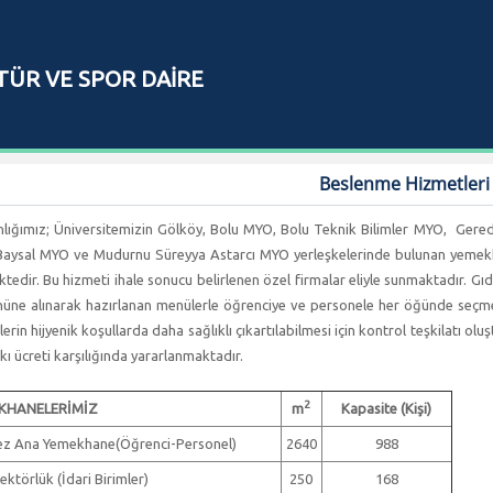
TÜR VE SPOR DAİRE
I
Beslenme Hizmetleri
lığımız; Üniversitemizin Gölköy, Bolu MYO, Bolu Teknik Bilimler MYO, Ge
Baysal MYO ve Mudurnu Süreyya Astarcı MYO yerleşkelerinde bulunan yemek
tedir. Bu hizmeti ihale sonucu belirlenen özel firmalar eliyle sunmaktadır. Gıd
üne alınarak hazırlanan menülerle öğrenciye ve personele her öğünde seçme
erin hijyenik koşullarda daha sağlıklı çıkartılabilmesi için kontrol teşkilatı o
tkı ücreti karşılığında yararlanmaktadır.
2
KHANELERİMİZ
m
Kapasite (Kişi)
z Ana Yemekhane(Öğrenci-Personel)
2640
988
ektörlük (İdari Birimler)
250
168