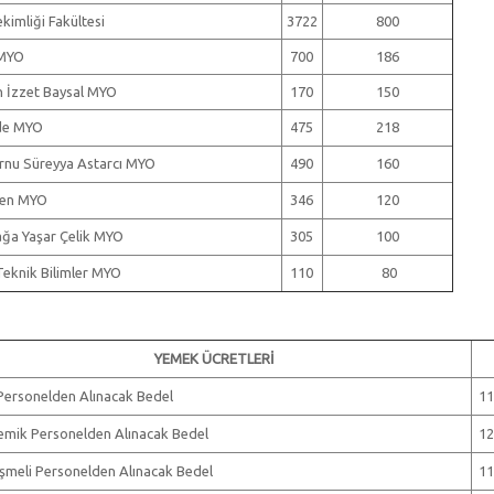
kimliği Fakültesi
3722
800
MYO
700
186
 İzzet Baysal MYO
170
150
de MYO
475
218
nu Süreyya Astarcı MYO
490
160
en MYO
346
120
ğa Yaşar Çelik MYO
305
100
eknik Bilimler MYO
110
80
YEMEK ÜCRETLERİ
Personelden Alınacak Bedel
11
mik Personelden Alınacak Bedel
12
meli Personelden Alınacak Bedel
11