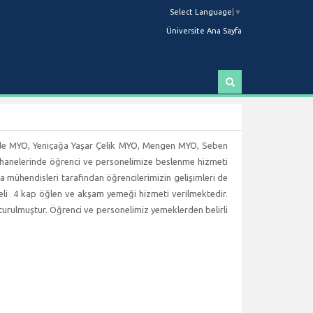
Select Language
▼
Üniversite Ana Sayfa
A
r
a
rede MYO, Yeniçağa Yaşar Çelik MYO, Mengen MYO, Seben
hanelerinde öğrenci ve personelimize beslenme hizmeti
a mühendisleri tarafından öğrencilerimizin gelişimleri de
li 4 kap öğlen ve akşam yemeği hizmeti verilmektedir.
luşturulmuştur. Öğrenci ve personelimiz yemeklerden belirli