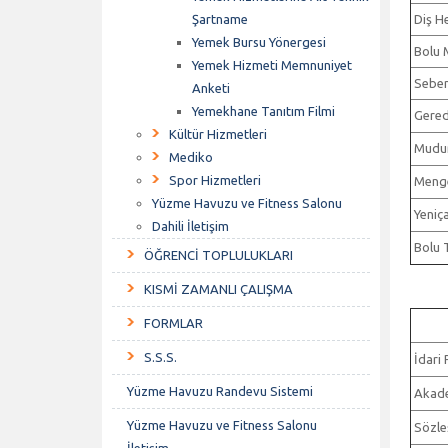
Şartname
Diş He
Yemek Bursu Yönergesi
Bolu 
Yemek Hizmeti Memnuniyet
Seben
Anketi
Yemekhane Tanıtım Filmi
Gere
Kültür Hizmetleri
Mudur
Mediko
Spor Hizmetleri
Meng
Yüzme Havuzu ve Fitness Salonu
Yeniça
Dahili İletişim
Bolu T
ÖĞRENCİ TOPLULUKLARI
KISMİ ZAMANLI ÇALIŞMA
FORMLAR
S.S.S.
İdari 
Yüzme Havuzu Randevu Sistemi
Akade
Yüzme Havuzu ve Fitness Salonu
Sözleş